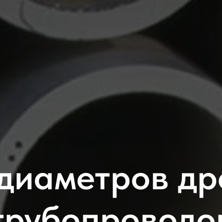
диаметров д
трубопроводо