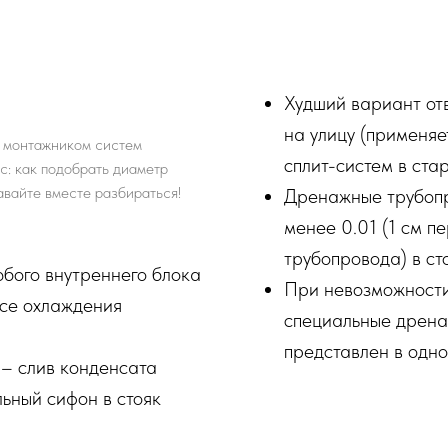
Худший вариант от
на улицу (применяе
и монтажником систем
сплит-систем в ста
с: как подобрать диаметр
вайте вместе разбираться!
Дренажные трубопр
менее 0.01 (1 см п
трубопровода) в ст
юбого внутреннего блока
При невозможности
ссе охлаждения
специальные дрена
представлен в одно
– слив конденсата
ьный сифон в стояк