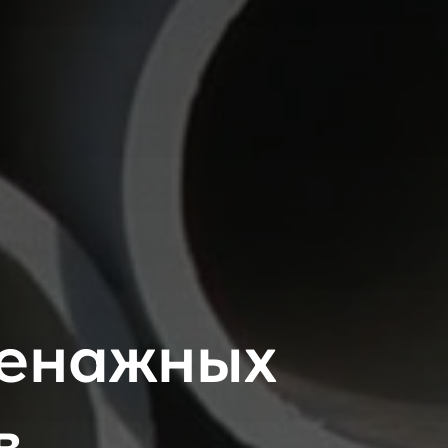
ренажных
в