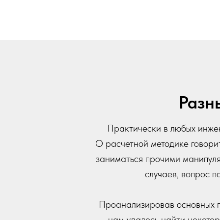
Разн
Практически в любых инжен
О расчетной методике говорит
заниматься прочими манипуля
случаев, вопрос 
Проанализировав основных п
нам удалось найти некото