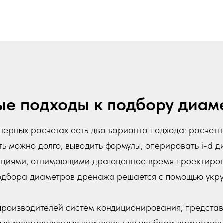
ые подходы к подбору диам
ерных расчетах есть два варианта подхода: расчетн
ь можно долго, выводить формулы, оперировать i-d 
циями, отнимающими драгоценное время проектиров
подбора диаметров дренажа решается с помощью укру
роизводителей систем кондиционирования, представ
рые рекомендуемые значения для подбора диаметров