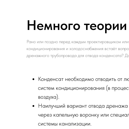
Немного теории
Рано или поздно перед каждым проектировщиком ил
кондиционирования и холодоснабжения встаёт вопро
дренажного трубопровода для отвода конденсата? Да
Конденсат необходимо отводить от л
систем кондиционирования (в проце
воздуха).
Наилучший вариант отвода дренажа 
через капельную воронку или специал
системы канализации.