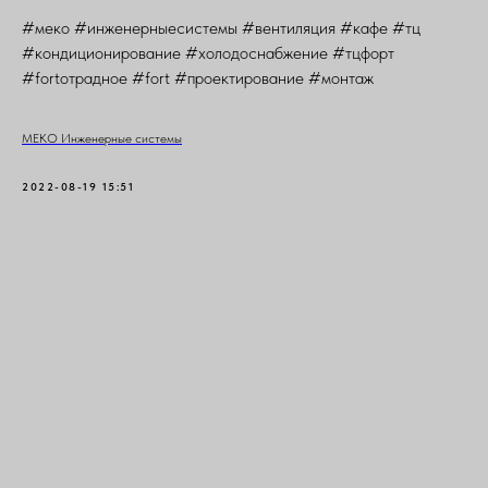
#меко #инженерныесистемы #вентиляция #кафе #тц
#кондиционирование #холодоснабжение #тцфорт
#fortотрадное #fort #проектирование #монтаж
МЕКО Инженерные системы
2022-08-19 15:51