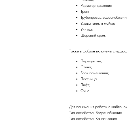
Редуктор давления;
Трап;
Трубопровод водоснабжени
Умывальник и мойка;
Унитаз;
Шаровый кран.
Также в шаблон включены следующ
Перекрытие;
Стена;
Блок помещений;
Лестница;
Лифт;
Окно.
Для понимания работы с шаблоно
Тип семейства: Водоснабжение
Тип семейства: Канализация