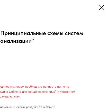
 "Принципиальные схемы систем
канализации"
ридическим лицом необходимо написать на почту
купка шаблона для юридического лица" и указанием
ыставить счет.
ипиальные схемы раздела ВК в Ревите.