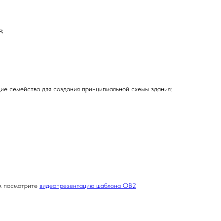
я;
ие семейства для создания принципиальной схемы здания:
м посмотрите
видеопрезентацию шаблона ОВ2