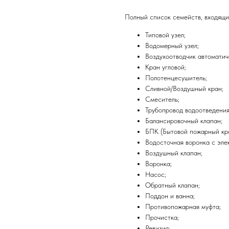
Полный список семейств, входящи
Типовой узел;
Водомерный узел;
Воздухоотводчик автоматич
Кран угловой;
Полотенцесушитель;
Сливной/Воздушный кран;
Смеситель;
Трубопровод водоотведения
Балансировочный клапан;
БПК (Бытовой пожарный кра
Водосточная воронка с эле
Воздушный клапан;
Воронка;
Насос;
Обратный клапан;
Поддон и ванна;
Противопожарная муфта;
Прочистка;
Ревизия;