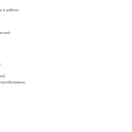
х в шаблон:
еский;
;
н);
ктрообогревом;