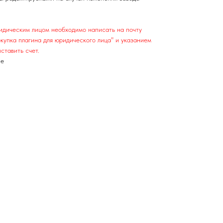
ридическим лицом необходимо написать на почту
купка плагина для юридического лица" и указанием
ставить счет.
ие