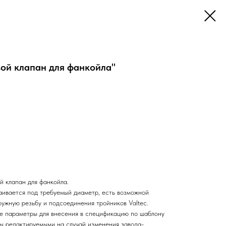
ой клапан для фанкойла"
й клапан для фанкойла.
ивается под требуемый диаметр, есть возможной
ружную резьбу и подсоединения тройников Valtec.
е параметры для внесения в спецификацию по шаблону
ы редактируемыми на случай изменения завода-