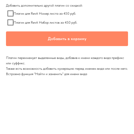
Добавить дополнительно другой плагин со скидкой:
Плагин для Revit Номер листа за 450 руб.
Плагин для Revit Набор листов за 450 руб.
Добавить в корзину
Плагин переименует выделенные виды, добавив к имени каждого вида префикс
или суффикс.
Также есть возможность добавить нумерацию перед именем вида или после него.
Встроена функция "Найти и заменить" для имени вида
Подробнее описание плагинов доступно по ссылке:
https://www.mekopro.com/plugin
Тип лицензии: бессрочная, установка на 2 компьютера.
При установке на 3 и более компьютера, лицензия будет автоматически
отозвана.
Стоимость для юридических лиц = 3 000 руб.
Дополнительная опция для другой версии Revit для юридического лица = 2 000
руб.