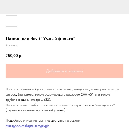
Плагин для Revit "Умный фильтр"
Артикул:
750,00
р.
Добавить в корзину
Плагин позволяет выбрать только те элементы, которые удовлетворяют вашему
запросу (например, только воздуховоды с расходом 200 м3/ч или только
трубопроводы диаметром d32).
Плагин позволит выбрать отсеянные элементы, скрыть их или "изолировать"
(скрыть всё остальное, кроме выбранных)
Подробнее описание плагинов доступно по ссылке:
https://www.mekopro.com/plugin