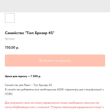
Семейство "Tion Бризер 4S"
Артикул:
750,00
р.
Добавить в корзину
Цена для юрлиц — 1 500 р.
Семейство для Ревит - Tion Бризер 4S.
В семейство добавлены все необходимые ADSK-параметры для спецификаций и
ХОВС
Для получения счета на оплату юридическим лицом необходимо написать на
почту info@mekopro.com с пометкой "Покупка плагина для юридического лица" и