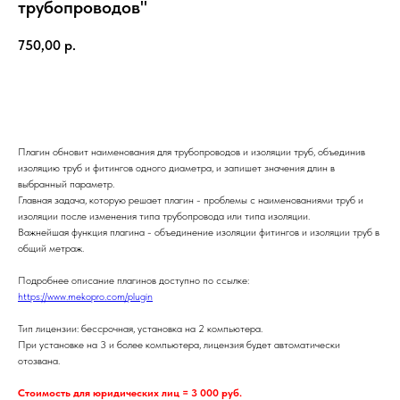
трубопроводов"
750,00
р.
Добавить в корзину
Плагин обновит наименования для трубопроводов и изоляции труб, объединив
изоляцию труб и фитингов одного диаметра, и запишет значения длин в
выбранный параметр.
Главная задача, которую решает плагин - проблемы с наименованиями труб и
изоляции после изменения типа трубопровода или типа изоляции.
Важнейшая функция плагина - объединение изоляции фитингов и изоляции труб в
общий метраж.
Подробнее описание плагинов доступно по ссылке:
https://www.mekopro.com/plugin
Тип лицензии: бессрочная, установка на 2 компьютера.
При установке на 3 и более компьютера, лицензия будет автоматически
отозвана.
Стоимость для юридических лиц = 3 000 руб.