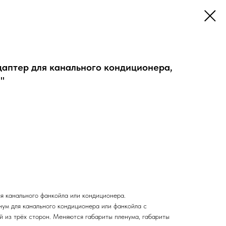
аптер для канального кондиционера,
"
ля канального фанкойла или кондиционера.
нум для канального кондиционера или фанкойла с
й из трёх сторон. Меняются габариты пленума, габариты