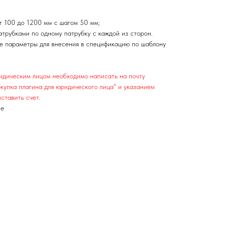
т 100 до 1200 мм с шагом 50 мм;
атрубками по одному патрубку с каждой из сторон.
е параметры для внесения в спецификацию по шаблону
ридическим лицом необходимо написать на почту
купка плагина для юридического лица" и указанием
ставить счет.
ие