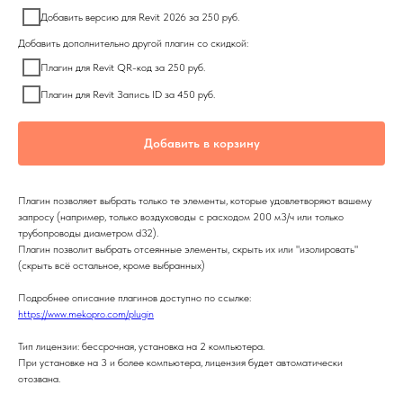
Добавить версию для Revit 2026 за 250 руб.
Добавить дополнительно другой плагин со скидкой:
Плагин для Revit QR-код за 250 руб.
Плагин для Revit Запись ID за 450 руб.
Добавить в корзину
Плагин позволяет выбрать только те элементы, которые удовлетворяют вашему
запросу (например, только воздуховоды с расходом 200 м3/ч или только
трубопроводы диаметром d32).
Плагин позволит выбрать отсеянные элементы, скрыть их или "изолировать"
(скрыть всё остальное, кроме выбранных)
Подробнее описание плагинов доступно по ссылке:
https://www.mekopro.com/plugin
Тип лицензии: бессрочная, установка на 2 компьютера.
При установке на 3 и более компьютера, лицензия будет автоматически
отозвана.